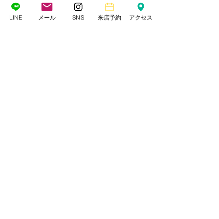
LINE
メール
SNS
来店予約
アクセス
ゲスト＆マザーズドレスレンタル
ザ・ランウェイ
〒162-0843 東京都新宿区市谷田町2-7-12 藤ビル2F