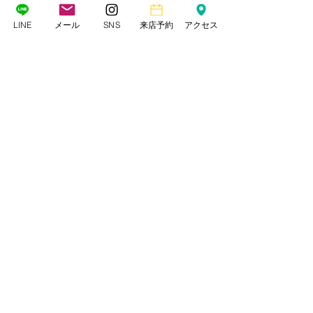
LINE
メール
SNS
来店予約
アクセス
ゲスト＆マザーズドレスレンタル
ザ・ランウェイ
〒162-0843 東京都新宿区市谷田町2-7-12 藤ビル2F